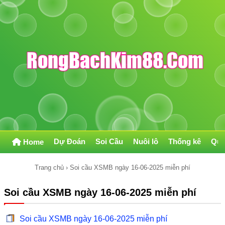
Dự Đoán
Soi Cầu
Nuôi lô
Thống kê
Qua
Home
Trang chủ
›
Soi cầu XSMB ngày 16-06-2025 miễn phí
Soi cầu XSMB ngày 16-06-2025 miễn phí
Soi cầu XSMB ngày 16-06-2025 miễn phí