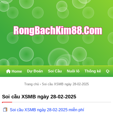
Dự Đoán
Soi Cầu
Nuôi lô
Thống kê
Qua
Home
Trang chủ
›
Soi cầu XSMB ngày 28-02-2025
Soi cầu XSMB ngày 28-02-2025
Soi cầu XSMB ngày 28-02-2025 miễn phí