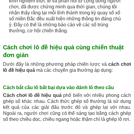
kinh nghiệm thực tế và phản hồi từ cộng đồng người
chơi, đã được chứng minh qua thời gian, chúng tôi
nhận thấy rằng tại mỗi tỉnh thành trong kỳ quay số xổ
số miền Bắc đều xuất hiện những thông tin đáng chú
ý. Đây có thể là những báo cáo về các số trúng
thưởng, cơ hội chiến thắng.
Cách chơi lô đề hiệu quả cùng chiến thuật
đơn giản
Dưới đây là những phương pháp chiến lược và
cách chơi
lô đề hiệu quả
mà các chuyên gia thường áp dụng:
Cách bắt cầu lô bất bại dựa vào đánh lô theo cầu
Cách chơi lô đề hiệu quả
phổ biến với nhiều phong cách
ghép số khác nhau. Cách thức ghép số thường là sử dụng
kết quả của các giải đấu trước đó và ghép lại với nhau.
Ngoài ra, người chơi cũng có thể sáng tạo bằng cách ghép
số theo chiều dọc, chiều ngang hoặc thậm chí là ghép lô rơi.