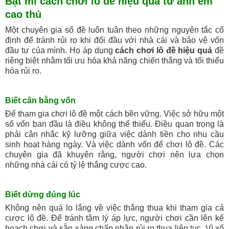
Bật mí cách chơi lô đề hiệu quả từ anh em
cao thủ
Một chuyên gia số đề luôn tuân theo những nguyên tắc cố
định để tránh rủi ro khi đối đầu với nhà cái và bảo vệ vốn
đầu tư của mình. Họ áp dụng
cách chơi lô đề hiệu quả
đề
riêng biệt nhằm tối ưu hóa khả năng chiến thắng và tối thiểu
hóa rủi ro.
Biết cân bằng vốn
Để tham gia chơi lô đề một cách bền vững. Việc sở hữu một
số vốn ban đầu là điều không thể thiếu. Điều quan trọng là
phải cân nhắc kỹ lưỡng giữa việc dành tiền cho nhu cầu
sinh hoạt hàng ngày. Và việc dành vốn để chơi lô đề. Các
chuyên gia đã khuyên rằng, người chơi nên lựa chọn
những nhà cái có tỷ lệ thắng cược cao.
Biết dừng đúng lúc
Không nên quá lo lắng về việc thắng thua khi tham gia cá
cược lô đề. Để tránh tâm lý áp lực, người chơi cần lên kế
hoạch chơi và sẵn sàng chấp nhận rủi ro thua liên tục. Vì xổ