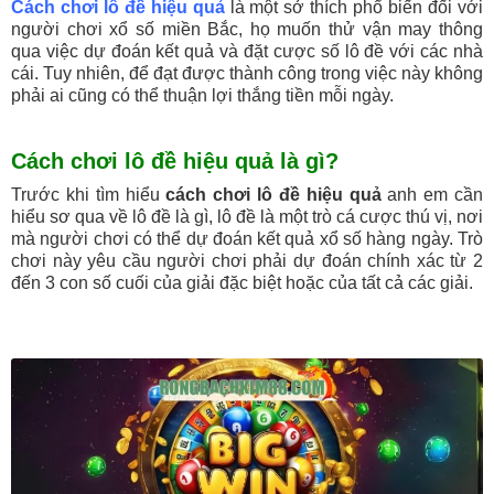
Cách chơi lô đề hiệu quả
là một sở thích phổ biến đối với
người chơi xổ số miền Bắc, họ muốn thử vận may thông
qua việc dự đoán kết quả và đặt cược số lô đề với các nhà
cái. Tuy nhiên, để đạt được thành công trong việc này không
phải ai cũng có thể thuận lợi thắng tiền mỗi ngày.
Cách chơi lô đề hiệu quả là gì?
Trước khi tìm hiểu
cách chơi lô đề hiệu quả
anh em cần
hiểu sơ qua về lô đề là gì, lô đề là một trò cá cược thú vị, nơi
mà người chơi có thể dự đoán kết quả xổ số hàng ngày. Trò
chơi này yêu cầu người chơi phải dự đoán chính xác từ 2
đến 3 con số cuối của giải đặc biệt hoặc của tất cả các giải.