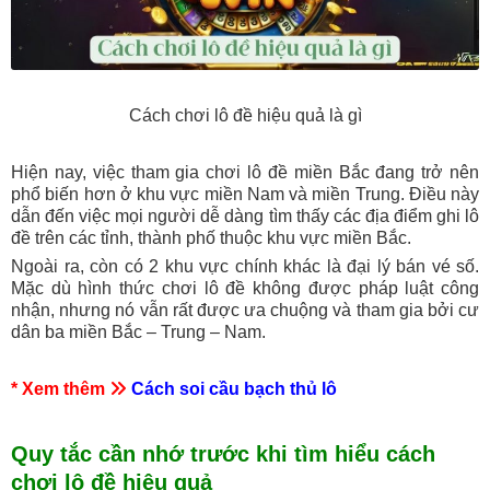
Cách chơi lô đề hiệu quả là gì
Hiện nay, việc tham gia chơi lô đề miền Bắc đang trở nên
phổ biến hơn ở khu vực miền Nam và miền Trung. Điều này
dẫn đến việc mọi người dễ dàng tìm thấy các địa điểm ghi lô
đề trên các tỉnh, thành phố thuộc khu vực miền Bắc.
Ngoài ra, còn có 2 khu vực chính khác là đại lý bán vé số.
Mặc dù hình thức chơi lô đề không được pháp luật công
nhận, nhưng nó vẫn rất được ưa chuộng và tham gia bởi cư
dân ba miền Bắc – Trung – Nam.
* Xem thêm
Cách soi cầu bạch thủ lô
Quy tắc cần nhớ trước khi tìm hiểu cách
chơi lô đề hiệu quả