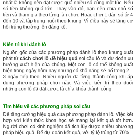
nhất là không nên đặt cược quá nhiều số cùng một lúc. Nếu
số tiền không quá lớn. Thay vào đó, bạn nên chia nhỏ số
tiền và tham gia theo từng lần chơi. Hoặc chơi 1 dàn số từ 4
đến 10 và tập trung nuôi theo khung. Vì điều này sẽ tăng cơ
hội trúng thưởng lên đáng kể.
Kiên trì khi đánh lô
Nguồn gốc của các phương pháp đánh lô theo khung xuất
phát từ
cách chơi lô đề hiệu quả
soi cầu lô và dự đoán xu
hướng xuất hiện của chúng. Một con lô có thể không xuất
hiện trong ngày hôm nay nhưng có khả năng sẽ nổ trong 2 –
3 ngày tiếp theo. Nhiều người đã từng thành công khi áp
dụng phương pháp chơi này. Và việc kiên trì theo đuổi
những con lô đã đặt cược là chìa khóa thành công.
Tìm hiểu về các phương pháp soi cầu
Để tăng cường hiệu quả của phương pháp đánh lô. Việc kết
hợp với kiến thức khoa học sẽ mang lại kết quả tốt hơn.
Người chơi có kinh nghiệm đã tích lũy được nhiều phương
pháp hiệu quả. Để dự đoán kết quả, với tỷ lệ trúng từ 70% –