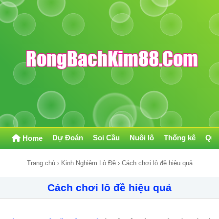
Dự Đoán
Soi Cầu
Nuôi lô
Thống kê
Qua
Home
Trang chủ
›
Kinh Nghiệm Lô Đề
›
Cách chơi lô đề hiệu quả
Cách chơi lô đề hiệu quả