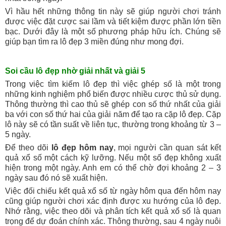
Vì hầu hết những thông tin này sẽ giúp người chơi tránh
được việc đặt cược sai lầm và tiết kiệm được phần lớn tiền
bạc. Dưới đây là một số phương pháp hữu ích. Chúng sẽ
giúp bạn tìm ra lô đẹp 3 miền đúng như mong đợi.
Soi cầu lô đẹp nhờ giải nhất và giải 5
Trong việc tìm kiếm lô đẹp thì việc ghép số là một trong
những kinh nghiệm phổ biến được nhiều cược thủ sử dụng.
Thông thường thì cao thủ sẽ ghép con số thứ nhất của giải
ba với con số thứ hai của giải năm để tạo ra cặp lô đẹp. Cặp
lô này sẽ có tần suất về liên tục, thường trong khoảng từ 3 –
5 ngày.
Để theo dõi
lô đẹp hôm nay
, mọi người cần quan sát kết
quả xổ số một cách kỹ lưỡng. Nếu một số đẹp không xuất
hiện trong một ngày. Anh em có thể chờ đợi khoảng 2 – 3
ngày sau đó nó sẽ xuất hiện.
Việc đối chiếu kết quả xổ số từ ngày hôm qua đến hôm nay
cũng giúp người chơi xác định được xu hướng của lô đẹp.
Nhớ rằng, việc theo dõi và phân tích kết quả xổ số là quan
trọng để dự đoán chính xác. Thông thường, sau 4 ngày nuôi