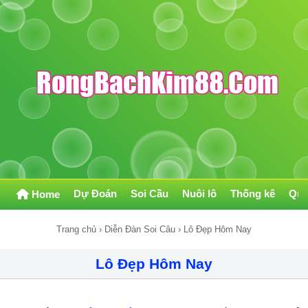
Dự Đoán
Soi Cầu
Nuôi lô
Thống kê
Qua
Home
Trang chủ
›
Diễn Đàn Soi Câu
›
Lô Đẹp Hôm Nay
Lô Đẹp Hôm Nay