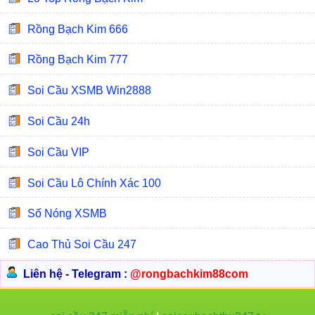
Rồng Bạch Kim 666
Rồng Bạch Kim 777
Soi Cầu XSMB Win2888
Soi Cầu 24h
Soi Cầu VIP
Soi Cầu Lô Chính Xác 100
Số Nóng XSMB
Cao Thủ Soi Cầu 247
Liên hệ - Telegram :
@rongbachkim88com