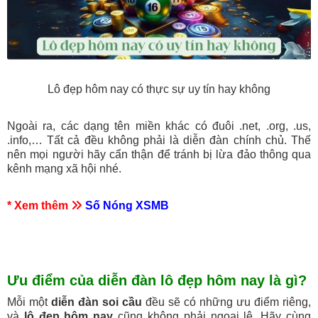
Lô đẹp hôm nay có thực sự uy tín hay không
Ngoài ra, các dạng tên miền khác có đuôi .net, .org, .us,
.info,… Tất cả đều không phải là diễn đàn chính chủ. Thế
nên mọi người hãy cẩn thận để tránh bị lừa đảo thông qua
kênh mạng xã hội nhé.
* Xem thêm
Số Nóng XSMB
Ưu điểm của diễn đàn lô đẹp hôm nay là gì?
Mỗi một
diễn đàn soi cầu
đều sẽ có những ưu điểm riêng,
và
lô đẹp hôm nay
cũng không phải ngoại lệ. Hãy cùng