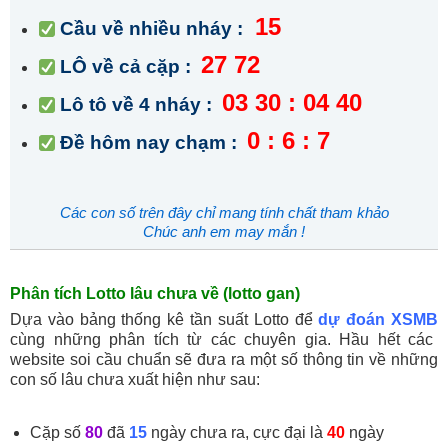
15
Cầu về nhiều nháy :
27 72
LÔ về cả cặp :
03 30 : 04 40
Lô tô về 4 nháy :
0 : 6 : 7
Đề hôm nay chạm :
Các con số trên đây chỉ mang tính chất tham khảo
Chúc anh em may mắn !
Phân tích Lotto lâu chưa về (lotto gan)
Dựa vào bảng thống kê tần suất Lotto để
dự đoán XSMB
cùng những phân tích từ các chuyên gia. Hầu hết các
website soi cầu chuẩn sẽ đưa ra một số thông tin về những
con số lâu chưa xuất hiện như sau:
Cặp số
80
đã
15
ngày chưa ra, cực đại là
40
ngày