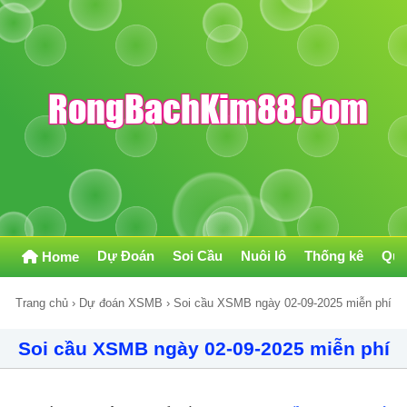
Dự Đoán
Soi Cầu
Nuôi lô
Thống kê
Qua
Home
Trang chủ
›
Dự đoán XSMB
›
Soi cầu XSMB ngày 02-09-2025 miễn phí
Soi cầu XSMB ngày 02-09-2025 miễn phí