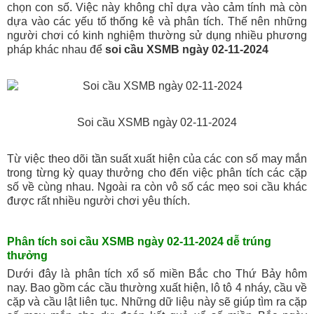
chọn con số. Việc này không chỉ dựa vào cảm tính mà còn
dựa vào các yếu tố thống kê và phân tích. Thế nên những
người chơi có kinh nghiệm thường sử dụng nhiều phương
pháp khác nhau để
soi cầu XSMB ngày 02-11-2024
Soi cầu XSMB ngày 02-11-2024
Từ việc theo dõi tần suất xuất hiện của các con số may mắn
trong từng kỳ quay thưởng cho đến việc phân tích các cặp
số về cùng nhau. Ngoài ra còn vô số các mẹo soi cầu khác
được rất nhiều người chơi yêu thích.
Phân tích soi cầu XSMB ngày 02-11-2024 dễ trúng
thưởng
Dưới đây là phân tích xổ số miền Bắc cho Thứ Bảy hôm
nay. Bao gồm các cầu thường xuất hiện, lô tô 4 nháy, cầu về
cặp và cầu lật liên tục. Những dữ liệu này sẽ giúp tìm ra cặp