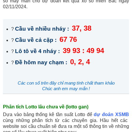
số may mắn cho dự đoán kết quả xổ số miền Bắc ngày
02/11/2024.
37, 38
Cầu về nhiều nháy :
?
67 76
Cầu về cả cặp :
?
39 93 : 49 94
Lô tô về 4 nháy :
?
0, 2, 4
Đề hôm nay chạm :
?
Các con số trên đây chỉ mang tính chất tham khảo
Chúc anh em may mắn !
Phân tích Lotto lâu chưa về (lotto gan)
Dựa vào bảng thống kê tần suất Lotto để
dự đoán XSMB
cùng những phân tích từ các chuyên gia. Hầu hết các
website soi cầu chuẩn sẽ đưa ra một số thông tin về những