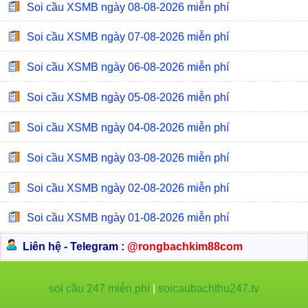
Soi cầu XSMB ngày 08-08-2026 miễn phí
Soi cầu XSMB ngày 07-08-2026 miễn phí
Soi cầu XSMB ngày 06-08-2026 miễn phí
Soi cầu XSMB ngày 05-08-2026 miễn phí
Soi cầu XSMB ngày 04-08-2026 miễn phí
Soi cầu XSMB ngày 03-08-2026 miễn phí
Soi cầu XSMB ngày 02-08-2026 miễn phí
Soi cầu XSMB ngày 01-08-2026 miễn phí
Liên hệ - Telegram :
@rongbachkim88com
soi cầu 247 miễn phí
|
soicaubachthu247.tv