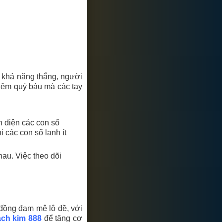
g khả năng thắng, người
hiệm quý báu mà các tay
n diện các con số
 các con số lạnh ít
hau. Việc theo dõi
đồng đam mê lô đề, với
ạch kim 888
để tăng cơ