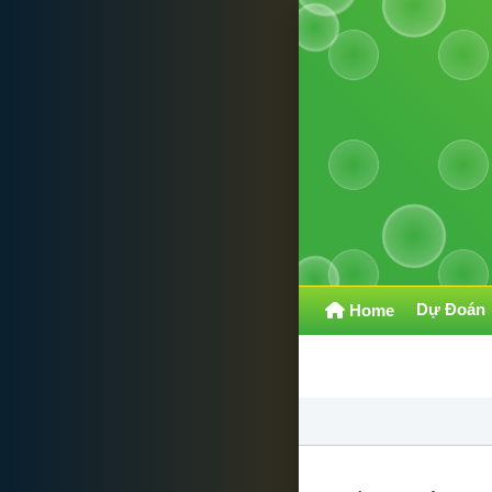
Dự Đoán
Home