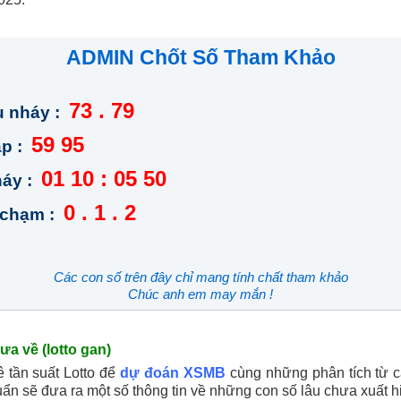
ADMIN Chốt Số Tham Khảo
73 . 79
u nháy :
59 95
ặp :
01 10 : 05 50
háy :
0 . 1 . 2
 chạm :
Các con số trên đây chỉ mang tính chất tham khảo
Chúc anh em may mắn !
ưa về (lotto gan)
 tần suất Lotto để
dự đoán XSMB
cùng những phân tích từ c
uẩn sẽ đưa ra một số thông tin về những con số lâu chưa xuất h