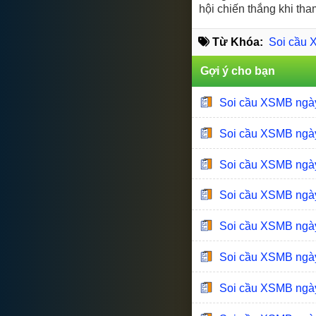
hội chiến thắng khi th
Từ Khóa:
Soi cầu 
Gợi ý cho bạn
Soi cầu XSMB ngày
Soi cầu XSMB ngày
Soi cầu XSMB ngày
Soi cầu XSMB ngày
Soi cầu XSMB ngày
Soi cầu XSMB ngày
Soi cầu XSMB ngày