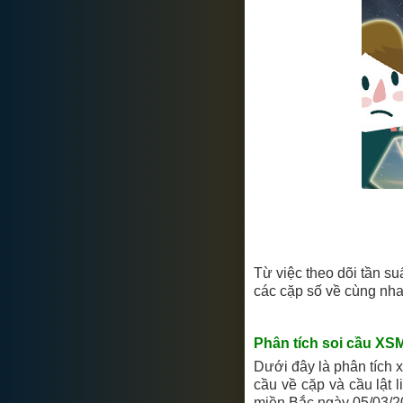
Từ việc theo dõi tần s
các cặp số về cùng nha
Phân tích soi cầu XS
Dưới đây là phân tích 
cầu về cặp và cầu lật 
miền Bắc ngày 05/03/2