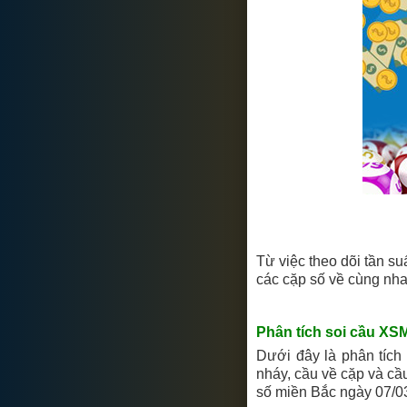
Từ việc theo dõi tần s
các cặp số về cùng nha
Phân tích soi cầu XS
Dưới đây là phân tích
nháy, cầu về cặp và cầ
số miền Bắc ngày 07/0