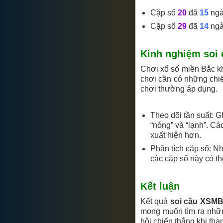
Cặp số
20
đã
15
ngà
Cặp số
29
đã
14
ngà
Kinh nghiệm soi 
Chơi xổ số miền Bắc kh
chơi cần có những chiế
chơi thường áp dụng.
Theo dõi tần suất: G
“nóng” và “lạnh”. Cá
xuất hiện hơn.
Phân tích cặp số: Nh
các cặp số này có th
Kết luận
Kết quả
soi cầu XSMB
mong muốn tìm ra nhữn
hội chiến thắng khi th