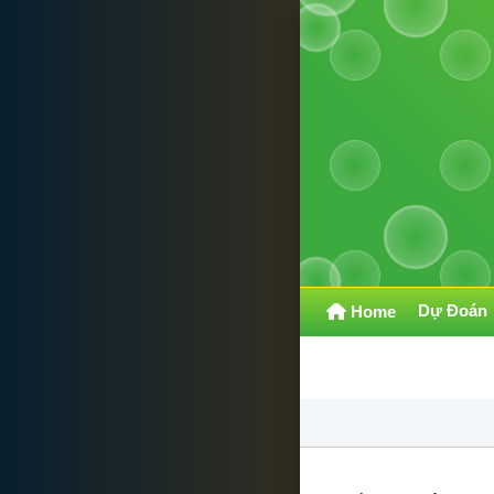
Dự Đoán
Home