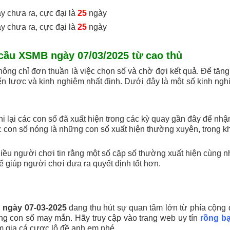
y chưa ra, cực đại là
25
ngày
y chưa ra, cực đại là
25
ngày
cầu XSMB ngày 07/03/2025 từ cao thủ
ông chỉ đơn thuần là việc chọn số và chờ đợi kết quả. Để tăn
n lược và kinh nghiệm nhất định. Dưới đây là một số kinh ng
hi lại các con số đã xuất hiện trong các kỳ quay gần đây để nhậ
c con số nóng là những con số xuất hiện thường xuyên, trong khi
iều người chơi tin rằng một số cặp số thường xuất hiện cùng n
ể giúp người chơi đưa ra quyết định tốt hơn.
 ngày 07-03-2025
đang thu hút sự quan tâm lớn từ phía cộng 
g con số may mắn. Hãy truy cập vào trang web uy tín
rồng b
am gia cá cược lô đề anh em nhé.