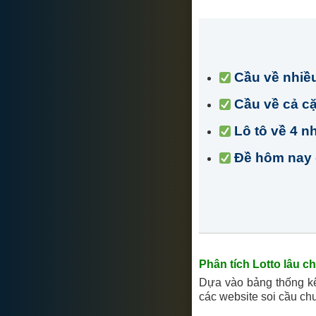
Cầu về nhiề
Cầu về cả c
Lô tô về 4 n
Đề hôm nay
Phân tích Lotto lâu ch
Dựa vào bảng thống kê
các website soi cầu ch