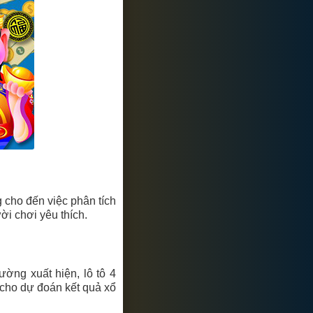
 cho đến việc phân tích
ời chơi yêu thích.
ờng xuất hiện, lô tô 4
 cho dự đoán kết quả xổ