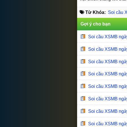
Từ Khóa:
Soi cầu 
Gợi ý cho bạn
Soi cầu XSMB ngày
Soi cầu XSMB ngày
Soi cầu XSMB ngày
Soi cầu XSMB ngày
Soi cầu XSMB ngày
Soi cầu XSMB ngày
Soi cầu XSMB ngày
Soi cầu XSMB ngày