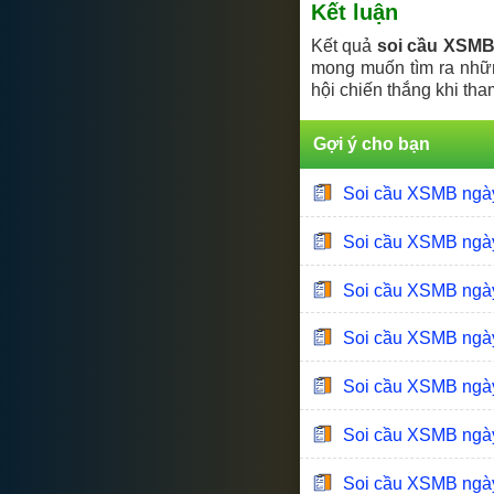
Kết luận
Kết quả
soi cầu XSMB
mong muốn tìm ra nhữn
hội chiến thắng khi th
Gợi ý cho bạn
Soi cầu XSMB ngày
Soi cầu XSMB ngày
Soi cầu XSMB ngày
Soi cầu XSMB ngày
Soi cầu XSMB ngày
Soi cầu XSMB ngày
Soi cầu XSMB ngày