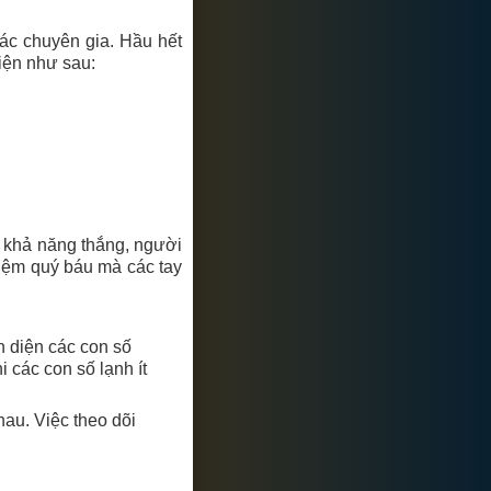
ác chuyên gia. Hầu hết
iện như sau:
g khả năng thắng, người
hiệm quý báu mà các tay
n diện các con số
 các con số lạnh ít
hau. Việc theo dõi