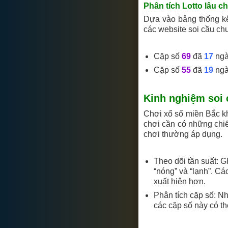
Phân tích Lotto lâu ch
Dựa vào bảng thống kê
các website soi cầu ch
Cặp số
69
đã
17
ngà
Cặp số
55
đã
19
ngà
Kinh nghiệm soi 
Chơi xổ số miền Bắc kh
chơi cần có những chiế
chơi thường áp dụng.
Theo dõi tần suất: G
“nóng” và “lạnh”. Cá
xuất hiện hơn.
Phân tích cặp số: Nh
các cặp số này có th